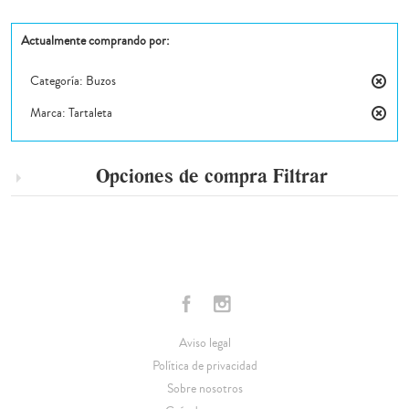
Actualmente comprando por:
Categoría:
Buzos
Elimin
Marca:
Tartaleta
este
Elimin
artícul
este
artícul
Opciones de compra
Filtrar
Aviso legal
Política de privacidad
Sobre nosotros