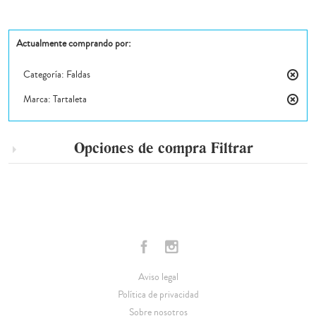
Actualmente comprando por:
Categoría:
Faldas
Elimin
Marca:
Tartaleta
este
Elimin
artícul
este
artícul
Opciones de compra
Filtrar
Aviso legal
Política de privacidad
Sobre nosotros