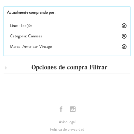
Actualmente comprando por:
Línea:
Tod@s
Elimin
Categoría:
Camisas
este
Elimin
artícul
Marca:
American Vintage
este
Elimin
artícul
este
artícul
Opciones de compra
Filtrar
Aviso legal
Política de privacidad