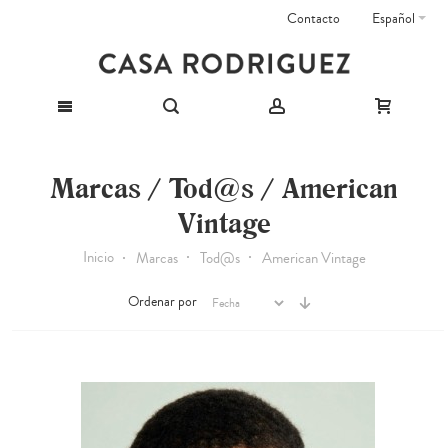
Contacto
Español
Marcas / Tod@s / American
Vintage
Inicio
Marcas
Tod@s
American Vintage
Ordenar por