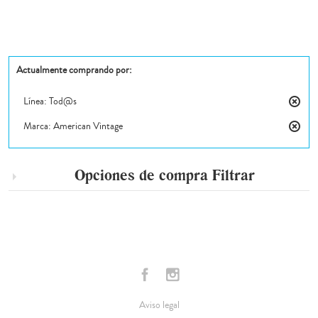
Actualmente comprando por:
Línea:
Tod@s
Elimin
Marca:
American Vintage
este
Elimin
artícul
este
artícul
Opciones de compra
Filtrar
Aviso legal