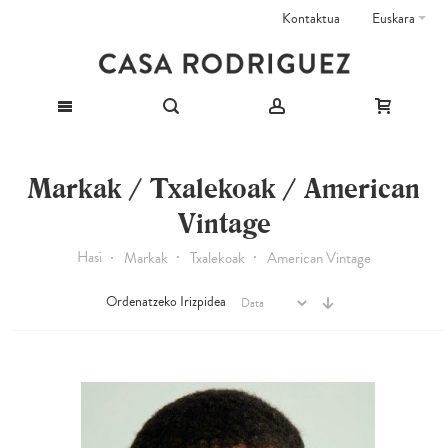
Kontaktua
Euskara
Markak / Txalekoak / American
Vintage
Hasi
Markak
Txalekoak
American Vintage
Ordenatzeko Irizpidea