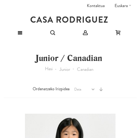
Kontaktua
Euskara
Junior / Canadian
Hasi
Junior
Canadian
Ordenatzeko Irizpidea