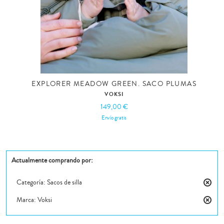
EXPLORER MEADOW GREEN. SACO PLUMAS
VOKSI
149,00 €
Envío gratis
Actualmente comprando por:
Categoría:
Sacos de silla
Elimin
Marca:
Voksi
este
Elimin
artícul
este