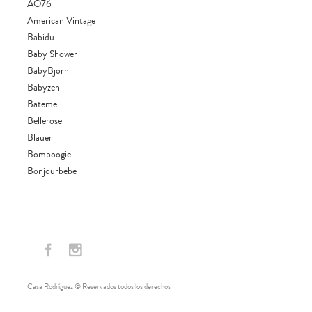
AO76
American Vintage
Babidu
Baby Shower
BabyBjörn
Babyzen
Bateme
Bellerose
Blauer
Bomboogie
Bonjourbebe
Buho
Calinesse
Canadian
Cotton & Co
Ergobaby
Levis
Casa Rodríguez © Reservados todos los derechos
Li&me
Liewood