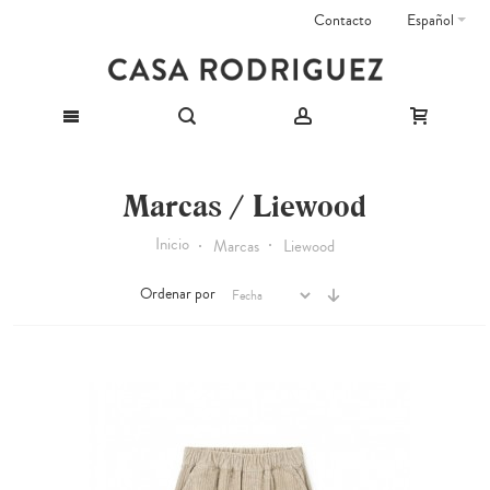
Contacto
Español
Marcas / Liewood
Inicio
Marcas
Liewood
Ordenar por