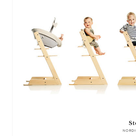
St
NORDI