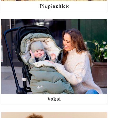
Piupiuchick
Voksi