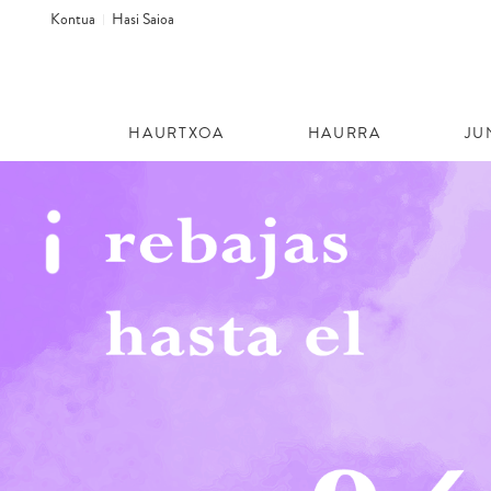
Kontua
Hasi Saioa
HAURTXOA
HAURRA
JU