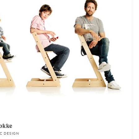
okke
C DESIGN