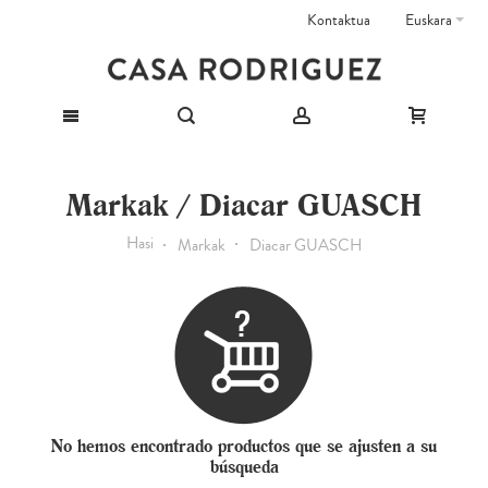
Kontaktua
Euskara
Markak / Diacar GUASCH
Hasi
Markak
Diacar GUASCH
No hemos encontrado productos que se ajusten a su
búsqueda