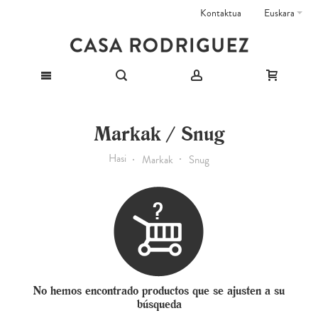
Kontaktua
Euskara
Markak / Snug
Hasi
Markak
Snug
No hemos encontrado productos que se ajusten a su
búsqueda