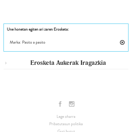
Une honetan egiten ari zaren Erosketa:
Marka:
Pasito a pasito
Kendu
Eleme
Hau
Erosketa Aukerak
Iragazkia
Lege oharra
Pribatutasun politika
Guri buruz