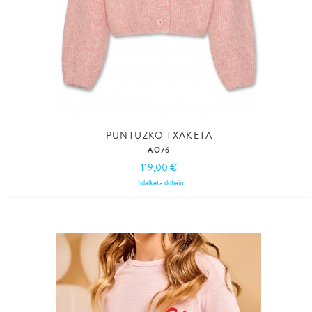
PUNTUZKO TXAKETA
AO76
119,00 €
Bidalketa dohain