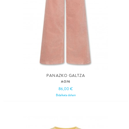
PANAZKO GALTZA
AO76
86,00 €
Bidalketa dohain