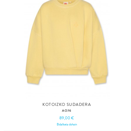
KOTOIZKO SUDADERA
AO76
89,00 €
Bidalketa dohain