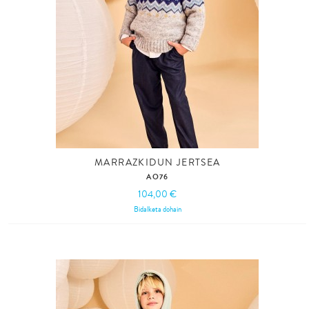
MARRAZKIDUN JERTSEA
AO76
104,00 €
Bidalketa dohain