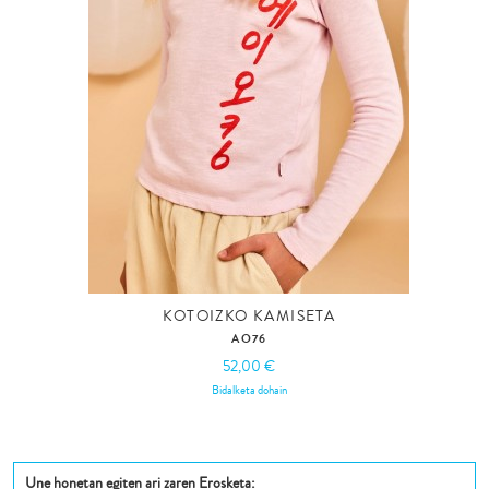
KOTOIZKO KAMISETA
AO76
52,00 €
Bidalketa dohain
Une honetan egiten ari zaren Erosketa: