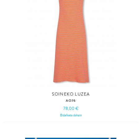
SOINEKO LUZEA
AO76
78,00 €
Bidalketa dohain