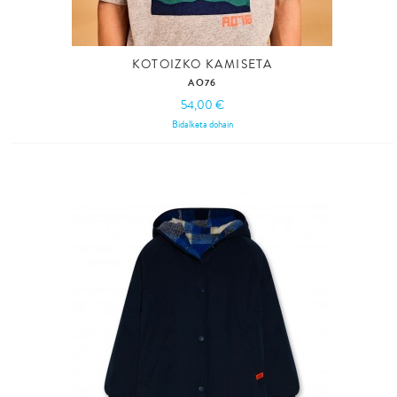
KOTOIZKO KAMISETA
AO76
54,00 €
Bidalketa dohain