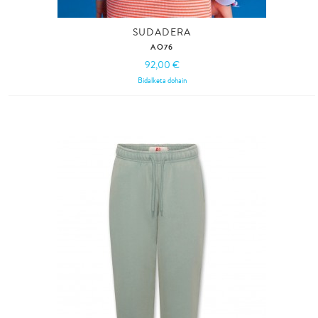
SUDADERA
AO76
92,00 €
Bidalketa dohain