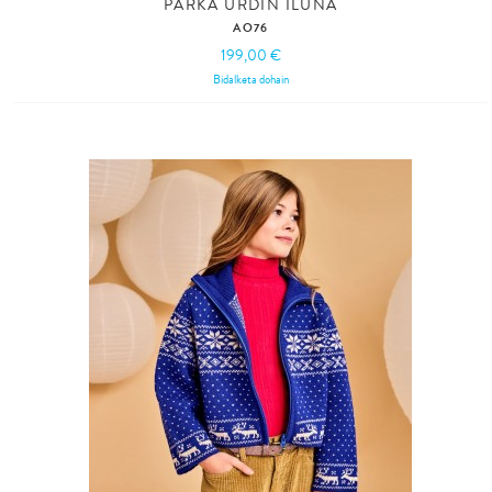
PARKA URDIN ILUNA
AO76
199,00 €
Bidalketa dohain