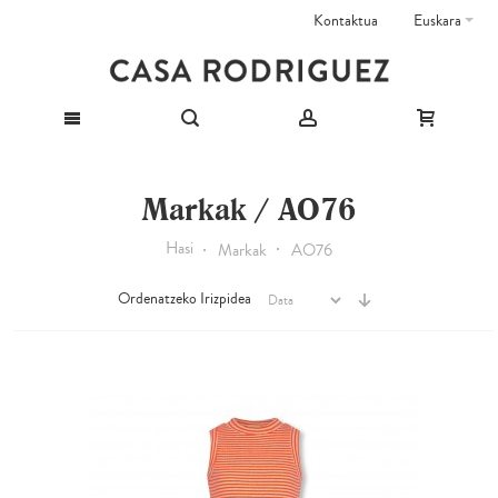
Kontaktua
Euskara
Markak / AO76
Hasi
Markak
AO76
Ordenatzeko Irizpidea