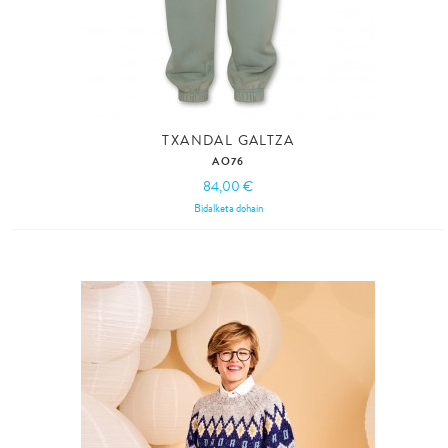
TXANDAL GALTZA
AO76
84,00 €
Bidalketa dohain