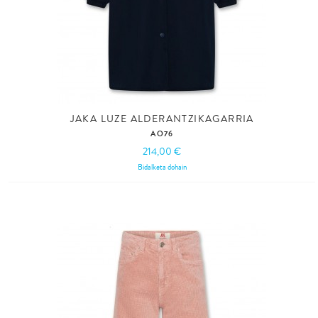
JAKA LUZE ALDERANTZIKAGARRIA
AO76
214,00 €
Bidalketa dohain