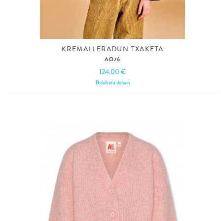
KREMALLERADUN TXAKETA
AO76
124,00 €
Bidalketa dohain