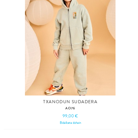
TXANODUN SUDADERA
AO76
99,00 €
Bidalketa dohain