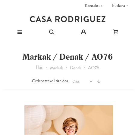
Kontaktua
Euskara
Markak / Denak / AO76
Hasi
Markak
Denak
AO76
Ordenatzeko Irizpidea