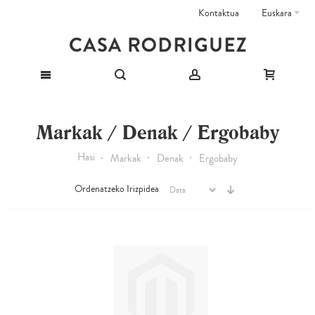
Kontaktua
Euskara
Markak / Denak / Ergobaby
Hasi
Markak
Denak
Ergobaby
Ordenatzeko Irizpidea