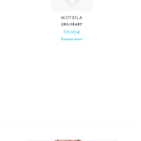
MOTXILA
ERGOBABY
179,90 €
Bidalketa dohain