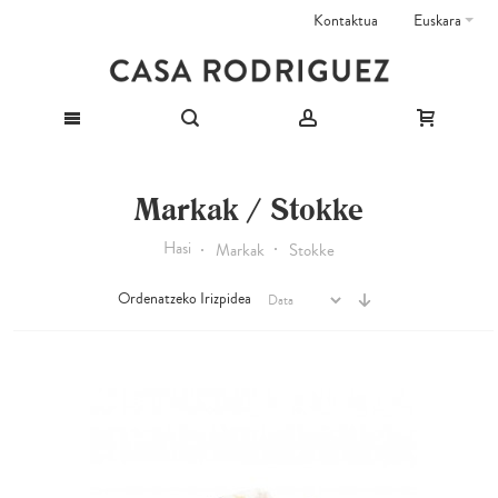
Kontaktua
Euskara
Markak / Stokke
Hasi
Markak
Stokke
Ordenatzeko Irizpidea