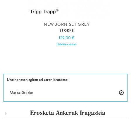
NEWBORN SET GREY
STOKKE
129,00 €
Bidalketa dohain
Une honetan egiten ari zaren Erosketa:
Marka:
Stokke
Kendu
Eleme
Hau
Erosketa Aukerak
Iragazkia