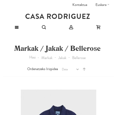
Kontaktua
Euskara
Markak / Jakak / Bellerose
Hasi
Markak
Jakak
Bellerose
Ordenatzeko Irizpidea