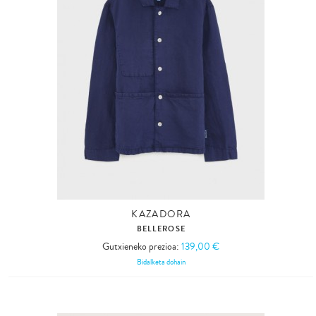
KAZADORA
BELLEROSE
Gutxieneko prezioa:
139,00 €
Bidalketa dohain