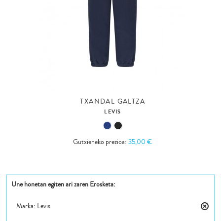
TXANDAL GALTZA
LEVIS
Gutxieneko prezioa:
35,00 €
Une honetan egiten ari zaren Erosketa:
Marka:
Levis
Kendu