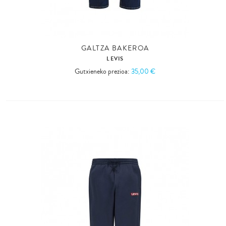
GALTZA BAKEROA
LEVIS
Gutxieneko prezioa:
35,00 €