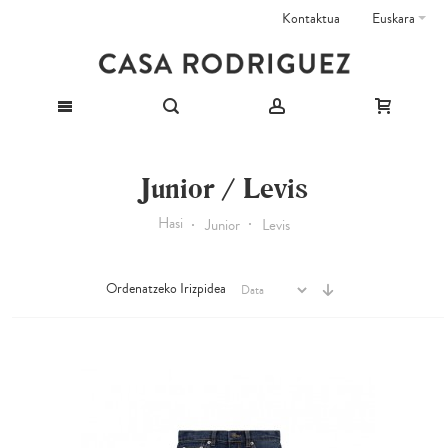
Kontaktua
Euskara
Junior / Levis
Hasi
Junior
Levis
Ordenatzeko Irizpidea