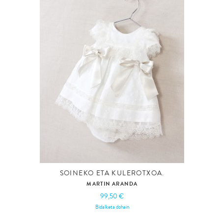
SOINEKO ETA KULEROTXOA.
MARTIN ARANDA
99,50 €
Bidalketa dohain