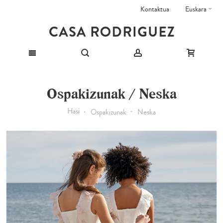
Kontaktua
Euskara
Ospakizunak / Neska
Hasi
Ospakizunak
Neska