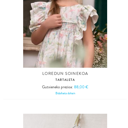
LOREDUN SOINEKOA
TARTALETA
Gutxieneko prezioa:
88,00 €
Bidalketa dohain