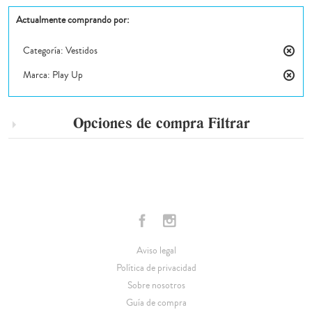
Actualmente comprando por:
Categoría:
Vestidos
Elimin
Marca:
Play Up
este
Elimin
artícul
este
artícul
Opciones de compra
Filtrar
Aviso legal
Política de privacidad
Sobre nosotros
Guía de compra