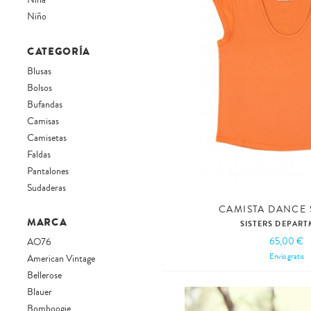
Niña
Niño
CATEGORÍA
Blusas
Bolsos
Bufandas
Camisas
Camisetas
Faldas
Pantalones
Sudaderas
CAMISTA DANCE 
MARCA
SISTERS DEPAR
65,00 €
AO76
Envío gratis
American Vintage
Bellerose
Blauer
Bomboogie