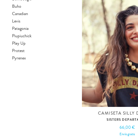
Buho
Canadian
Levis
Patagonia
Piupiuchick
Play Up
Protest
Pyrenex
Sisters Department
Tocoto Vintage
CAMISETA SILLY
SISTERS DEPAR
66,00 €
Envío gratis