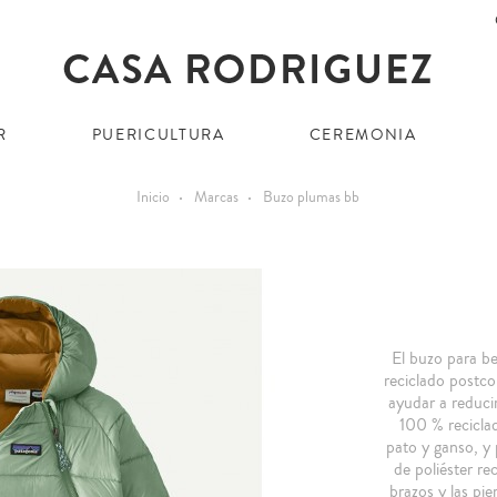
R
PUERICULTURA
CEREMONIA
Inicio
Marcas
Buzo plumas bb
El buzo para be
reciclado postc
ayudar a reduci
100 % recicla
pato y ganso, y
de poliéster re
brazos y las pi