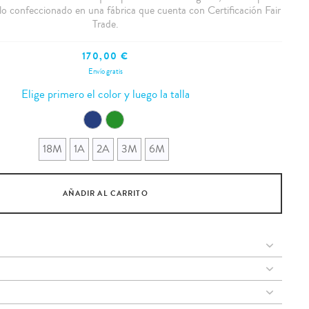
ulo confeccionado en una fábrica que cuenta con Certificación Fair
Trade.
170,00 €
Envío gratis
Elige primero el color y luego la talla
18M
1A
2A
3M
6M
AÑADIR AL CARRITO