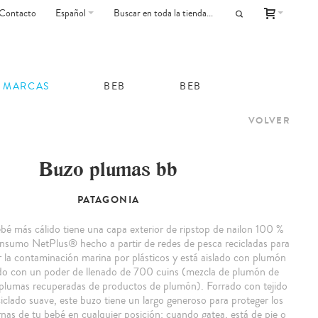
Contacto
Español
MARCAS
BEB
BEB
VOLVER
Buzo plumas bb
PATAGONIA
bé más cálido tiene una capa exterior de ripstop de nailon 100 %
onsumo NetPlus® hecho a partir de redes de pesca recicladas para
r la contaminación marina por plásticos y está aislado con plumón
do con un poder de llenado de 700 cuins (mezcla de plumón de
 plumas recuperadas de productos de plumón). Forrado con tejido
ciclado suave, este buzo tiene un largo generoso para proteger los
ernas de tu bebé en cualquier posición: cuando gatea, está de pie o