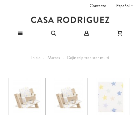
Contacto
Español
Inicio
Marcas
Cojin trip trap star multi