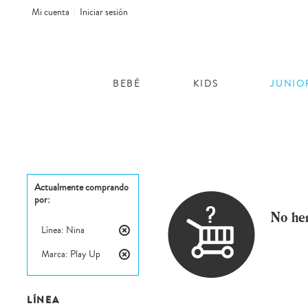
Mi cuenta
Iniciar sesión
BEBÉ
KIDS
JUNIO
Actualmente comprando
por:
No he
Línea:
Nina
Eliminar
Marca:
Play Up
este
Eliminar
artículo
este
artículo
LÍNEA