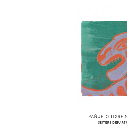
Monos
Muselinas
Pantalones
Pantalones cortos
Parkas
Peleles
Pijamas
Plumíferos
Pololos
Polos
Ropa de cuna
Sacos de coche
Sacos de silla
San Franciscos
Sillas
Sudaderas
Toallas
PAÑUELO TIGRE 
Toquillas
SISTERS DEPAR