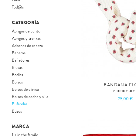
Niña
Tod@s
CATEGORÍA
Abrigos de punto
Abrigos y trenkas
Adornos de cabeza
Baberos
Bañadores
Blusas
Bodies
Bolsos
BANDANA FL
Bolsos de clínica
PIUPIUCHIC
Bolsos de coche y silla
25,00 €
Bufandas
Buzos
Cambiadores y neceseres
Camisas
MARCA
Camisetas
1 + in the family