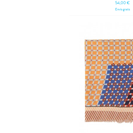
Tronas
54,00 €
Vaqueros
Envío gratis
Vestidos
Zapatitos y manoplas