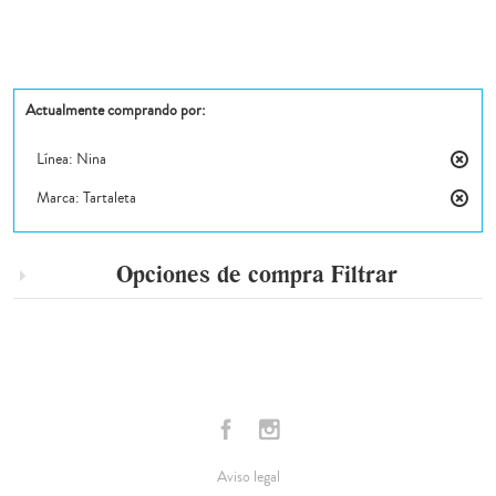
Actualmente comprando por:
Línea:
Nina
Elimin
Marca:
Tartaleta
este
Elimin
artícul
este
artícul
Opciones de compra
Filtrar
Aviso legal