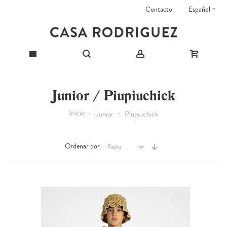
Contacto
Español
Junior / Piupiuchick
Inicio
Junior
Piupiuchick
Ordenar por