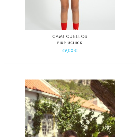
CAMI CUELLOS
PIUPIUCHICK
49,00 €