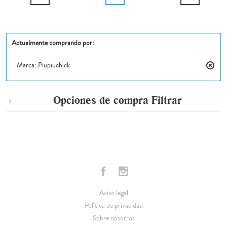
Actualmente comprando por:
Marca:
Piupiuchick
Elimin
este
artícul
Opciones de compra
Filtrar
Aviso legal
Política de privacidad
Sobre nosotros