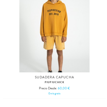
SUDADERA CAPUCHA
PIUPIUCHICK
Precio Desde:
60,00 €
Envío gratis