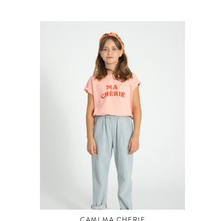
CAMI MA CHERIE