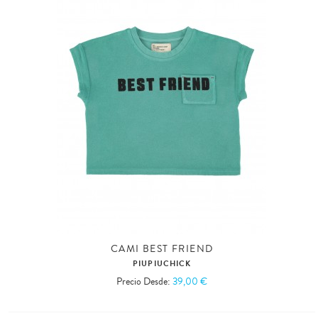
CAMI BEST FRIEND
PIUPIUCHICK
Precio Desde:
39,00 €