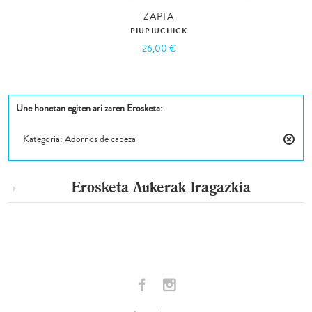
ZAPIA
PIUPIUCHICK
26,00 €
Une honetan egiten ari zaren Erosketa:
Kategoria:
Adornos de cabeza
Kendu
Eleme
Hau
Erosketa Aukerak
Iragazkia