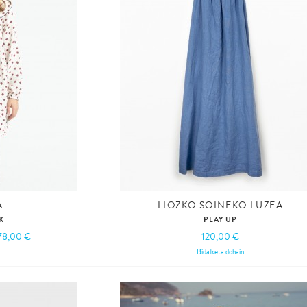
A
LIOZKO SOINEKO LUZEA
K
PLAY UP
78,00 €
120,00 €
Bidalketa dohain