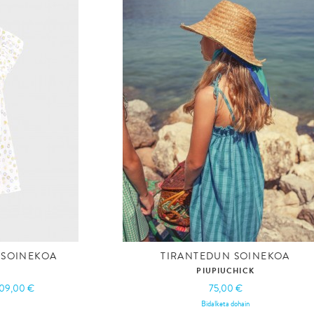
A SOINEKOA
TIRANTEDUN SOINEKOA
PIUPIUCHICK
09,00 €
75,00 €
Bidalketa dohain