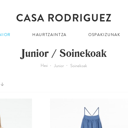
NIOR
HAURTZAINTZA
OSPAKIZUNAK
Junior / Soinekoak
Hasi
Junior
Soinekoak