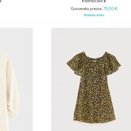
K
PIUPIUCHICK
Gutxieneko prezioa:
75,00 €
Bidalketa dohain