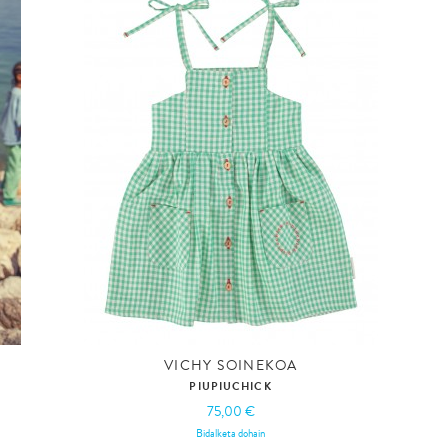
VICHY SOINEKOA
PIUPIUCHICK
75,00 €
Bidalketa dohain