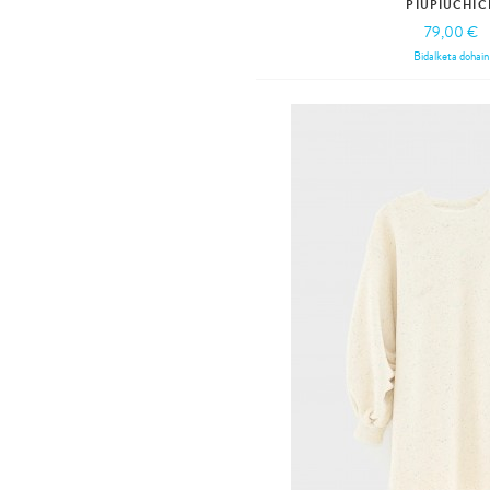
PIUPIUCHIC
79,00 €
Bidalketa dohain