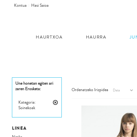
Kontua
Hasi Saioa
HAURTXOA
HAURRA
JU
Une honetan egiten ari
zaren Erosketa:
Ordenatzeko Irizpidea
Kategoria:
Soinekoak
Kendu
Elementu
Hau
LINEA