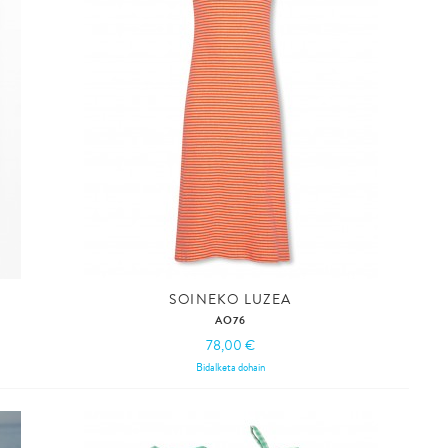
SOINEKO LUZEA
AO76
78,00 €
Bidalketa dohain