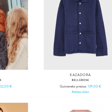
KAZADORA
K
BELLEROSE
02,00 €
Gutxieneko prezioa:
139,00 €
Bidalketa dohain