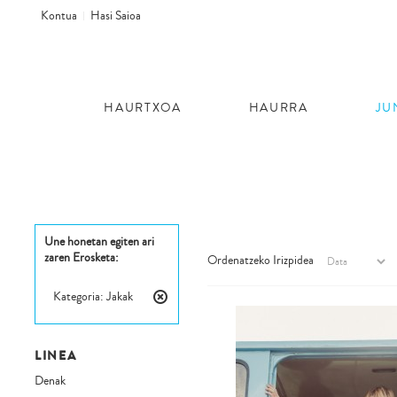
Kontua
Hasi Saioa
HAURTXOA
HAURRA
JU
Une honetan egiten ari
zaren Erosketa:
Ordenatzeko Irizpidea
Kategoria:
Jakak
Kendu
Elementu
Hau
LINEA
Denak