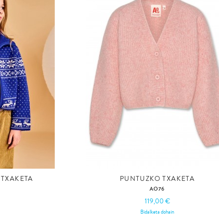
TXAKETA
PUNTUZKO TXAKETA
AO76
119,00 €
Bidalketa dohain