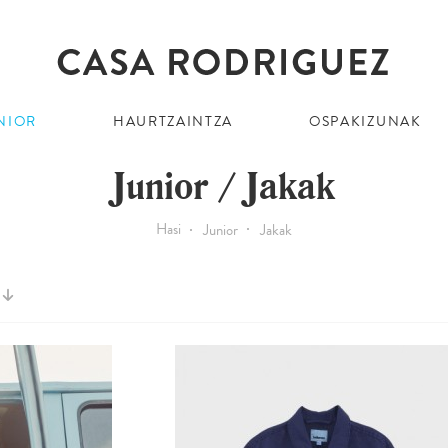
NIOR
HAURTZAINTZA
OSPAKIZUNAK
Junior / Jakak
Hasi
Junior
Jakak