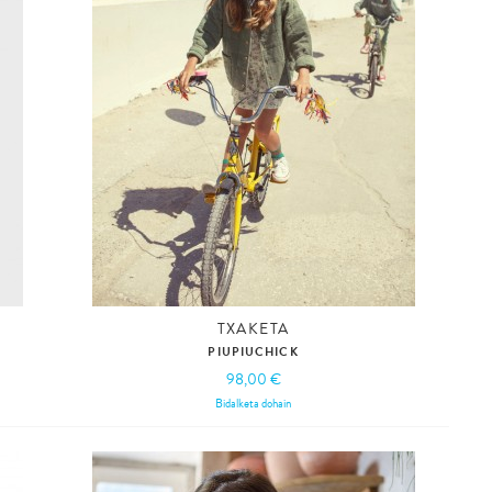
TXAKETA
PIUPIUCHICK
98,00 €
Bidalketa dohain