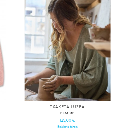
TXAKETA LUZEA
PLAY UP
125,00 €
Bidalketa dohain