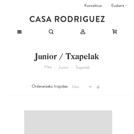
Kontaktua
Euskara
Junior / Txapelak
Hasi
Junior
Txapelak
Ordenatzeko Irizpidea