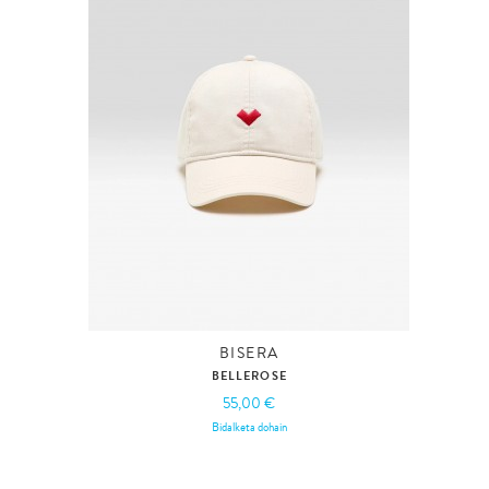
BISERA
BELLEROSE
55,00 €
Bidalketa dohain