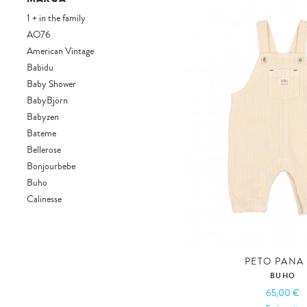
Camisetas
1 + in the family
Chalecos
AO76
Chaquetas
American Vintage
Chaqueton
Babidu
Conjuntos
Baby Shower
Conjuntos de polaina
BabyBjörn
Cunas
Babyzen
Faldas
Bateme
Faldones
Bellerose
Gorros
Bonjourbebe
Hamacas
Buho
Jerséis
Calinesse
Juguetes de madera
Canadian
Leggins
Cotton & Co
Leotardos y calcetines
Ergobaby
Mantas
PETO PANA
Levis
BUHO
Mochilas
Li&me
65,00 €
Monos
Liewood