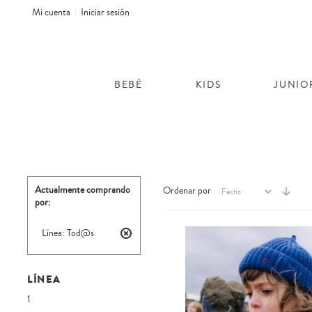
Mi cuenta
Iniciar sesión
BEBÉ
KIDS
JUNIO
Actualmente comprando
Ordenar por
por:
Línea:
Tod@s
Eliminar
este
artículo
LÍNEA
1