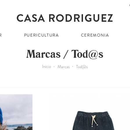
R
PUERICULTURA
CEREMONIA
Marcas / Tod@s
Inicio
Marcas
Tod@s