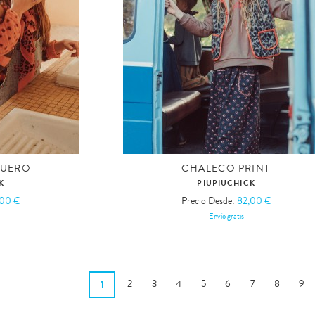
QUERO
CHALECO PRINT
K
PIUPIUCHICK
,00 €
Precio Desde:
82,00 €
Envío gratis
1
2
3
4
5
6
7
8
9