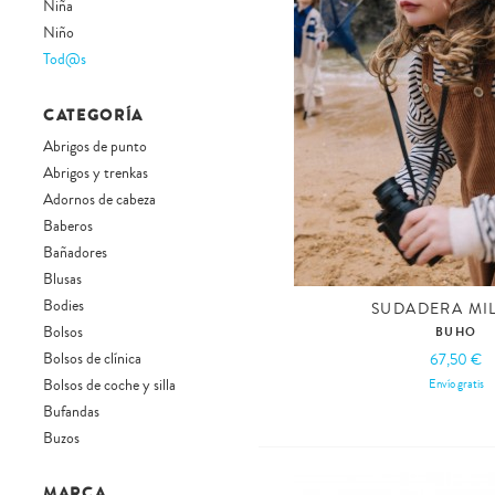
Niña
Niño
Tod@s
CATEGORÍA
Abrigos de punto
Abrigos y trenkas
Adornos de cabeza
Baberos
Bañadores
Blusas
Bodies
SUDADERA MI
Bolsos
BUHO
Bolsos de clínica
67,50 €
Bolsos de coche y silla
Envío gratis
Bufandas
Buzos
Cambiadores y neceseres
Camisas
MARCA