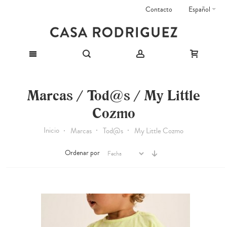
Contacto
Español
Marcas / Tod@s / My Little
Cozmo
Inicio
Marcas
Tod@s
My Little Cozmo
Ordenar por