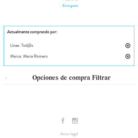
Envío gratis
Actualmente comprando por:
Línea:
Tod@s
Elimin
Marca:
Maria Romero
este
Elimin
artícul
este
artícul
Opciones de compra
Filtrar
Aviso legal